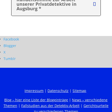
unserer Privatdetektive in
Augsburg *
Facebook
Blogger
X
Tumblr
Impressum
|
Datenschutz
|
Sitemap
Blog – hier eine Liste der Blogeinträge
|
News – verschiedene
Themen
|
Fallstudien aus der Detektiv-Arbeit
|
Gerichtsurteile
zu verschiedenen Themen