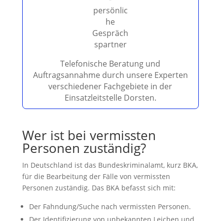
d
l
e
e
r
.
Telefonische Beratung und
Auftragsannahme durch unsere Experten
verschiedener Fachgebiete in der
Einsatzleitstelle Dorsten.
Wer ist bei vermissten
Personen zuständig?
In Deutschland ist das Bundeskriminalamt, kurz BKA,
für die Bearbeitung der Fälle von vermissten
Personen zuständig. Das BKA befasst sich mit:
Der Fahndung/Suche nach vermissten Personen.
Der Identifizierung von unbekannten Leichen und