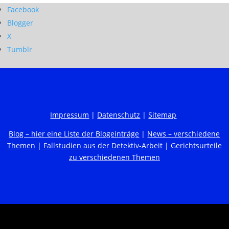
Facebook
Blogger
X
Tumblr
Impressum
|
Datenschutz
|
Sitemap
Blog – hier eine Liste der Blogeinträge
|
News – verschiedene
Themen
|
Fallstudien aus der Detektiv-Arbeit
|
Gerichtsurteile
zu verschiedenen Themen