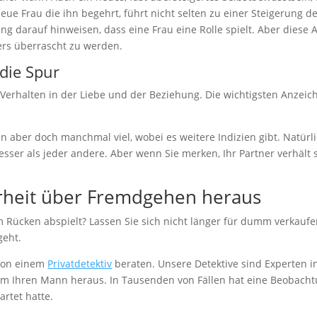
eue Frau die ihn begehrt, führt nicht selten zu einer Steigerung
g darauf hinweisen, dass eine Frau eine Rolle spielt. Aber diese 
ners überrascht zu werden.
die Spur
s Verhalten in der Liebe und der Beziehung. Die wichtigsten Anzei
en aber doch manchmal viel, wobei es weitere Indizien gibt. Natürl
sser als jeder andere. Aber wenn Sie merken, Ihr Partner verhält 
hrheit über Fremdgehen heraus
m Rücken abspielt? Lassen Sie sich nicht länger für dumm verkaufe
geht.
 von einem
Privatdetektiv
beraten. Unsere Detektive sind Experten i
um Ihren Mann heraus. In Tausenden von Fällen hat eine Beobacht
artet hatte.