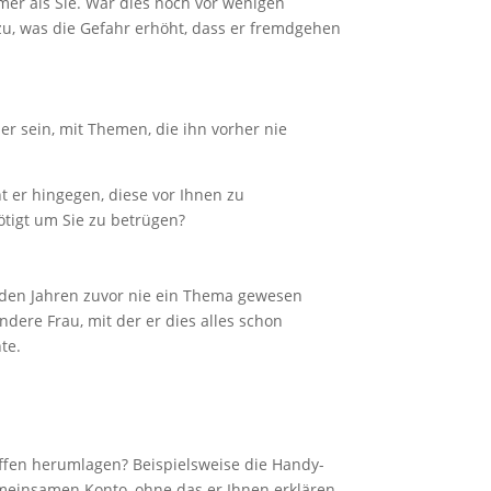
mer als Sie. War dies noch vor wenigen
zu, was die Gefahr erhöht, dass er fremdgehen
er sein, mit Themen, die ihn vorher nie
t er hingegen, diese vor Ihnen zu
nötigt um Sie zu betrügen?
n den Jahren zuvor nie ein Thema gewesen
ndere Frau, mit der er dies alles schon
te.
ffen herumlagen? Beispielsweise die Handy-
meinsamen Konto, ohne das er Ihnen erklären