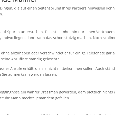
 Dingen, die auf einen Seitensprung Ihres Partners hinweisen kön
n.
s auf Spuren untersuchen. Dies stellt ohnehin nur einen Vertrauens
rgendwo liegen, dann kann das schon stutzig machen. Noch schlimme
n, ohne abzuheben oder verschwindet er für einige Telefonate ga
eine Anrufliste ständig gelöscht?
 dass er Anrufe erhält, die sie nicht mitbekommen sollen. Auch s
en Sie aufmerksam werden lassen.
ogginghose ein wahrer Dressman geworden, dem plötzlich nichts wi
est: Ihr Mann möchte jemandem gefallen.