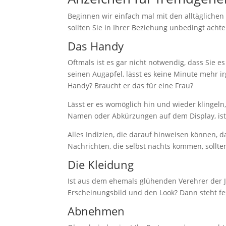
e
Beginnen wir einfach mal mit den alltäglichen
s
sollten Sie in Ihrer Beziehung unbedingt achte
F
Das Handy
e
l
Oftmals ist es gar nicht notwendig, dass Sie e
d
seinen Augapfel, lässt es keine Minute mehr i
l
Handy? Braucht er das für eine Frau?
e
e
Lässt er es womöglich hin und wieder klingel
r
Namen oder Abkürzungen auf dem Display, ist s
.
Alles Indizien, die darauf hinweisen können,
Nachrichten, die selbst nachts kommen, sollt
Die Kleidung
Ist aus dem ehemals glühenden Verehrer der J
Erscheinungsbild und den Look? Dann steht f
Abnehmen