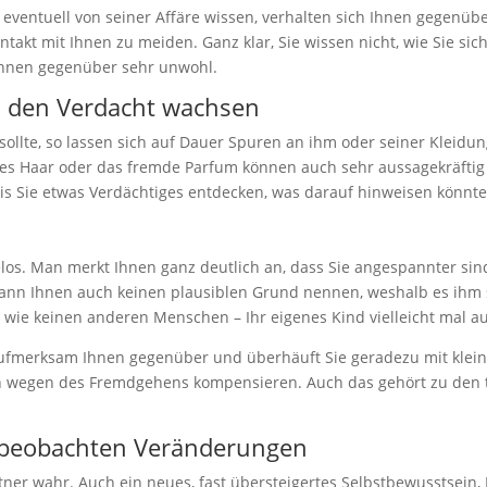
ventuell von seiner Affäre wissen, verhalten sich Ihnen gegenübe
ntakt mit Ihnen zu meiden. Ganz klar, Sie wissen nicht, wie Sie si
Ihnen gegenüber sehr unwohl.
n den Verdacht wachsen
sollte, so lassen sich auf Dauer Spuren an ihm oder seiner Kleidun
es Haar oder das fremde Parfum können auch sehr aussagekräftig 
 bis Sie etwas Verdächtiges entdecken, was darauf hinweisen könnt
os. Man merkt Ihnen ganz deutlich an, dass Sie angespannter sind,
ann Ihnen auch keinen plausiblen Grund nennen, weshalb es ihm so 
nen wie keinen anderen Menschen – Ihr eigenes Kind vielleicht mal
hr aufmerksam Ihnen gegenüber und überhäuft Sie geradezu mit kl
 wegen des Fremdgehens kompensieren. Auch das gehört zu den t
d beobachten Veränderungen
er wahr. Auch ein neues, fast übersteigertes Selbstbewusstsein,