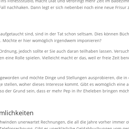
 ins Fitnessstudio, macht Diät und verbringt mehr Zeit im Badezim
Fall nachhaken. Dann legt er sich nebenbei noch eine neue Frisur 
aufgetaucht sind, sind in der Tat schon seltsam. Dies können Büch
r. Möchte er hier womöglich irgendwem imponieren?
rdnung, jedoch sollte er Sie auch daran teilhaben lassen. Versuch
 eine Rolle spielen. Vielleicht macht er das, weil er freie Zeit be
dig geworden und möchte Dinge und Stellungen ausprobieren, die i
e stellen, woher dieses Interesse kommt. Gibt es womöglich eine a
nso der Grund sein, dass er mehr Pep in Ihr Eheleben bringen möch
mlichkeiten
hwinden unerwartet Rechnungen, die all die Jahre vorher immer o
Telefonrechnung. Gibt es unerklärliche Geldabbuchungen vom ge