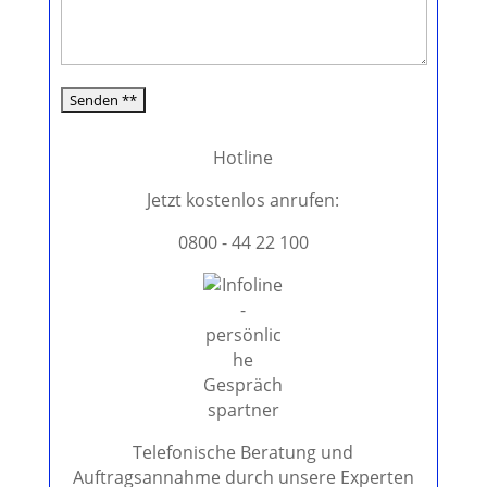
s
s
e
d
i
e
Hotline
s
e
Jetzt kostenlos anrufen:
s
0800 - 44 22 100
F
e
l
d
l
e
e
r
.
Telefonische Beratung und
Auftragsannahme durch unsere Experten