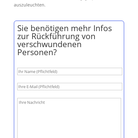
auszuleuchten.
Sie benötigen mehr Infos
zur Rückführung von
verschwundenen
Personen?
B
i
t
t
e
l
a