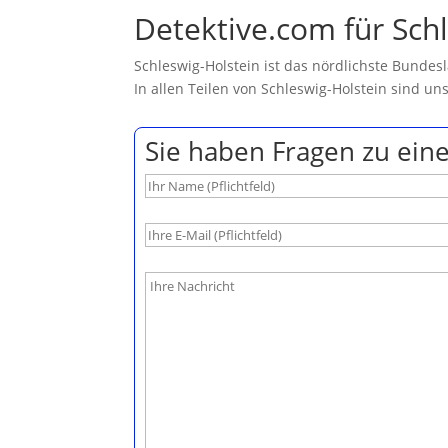
Detektive.com für Schl
Schleswig-Holstein ist das nördlichste Bunde
In allen Teilen von Schleswig-Holstein sind un
Sie haben Fragen zu eine
B
i
t
t
e
l
a
s
s