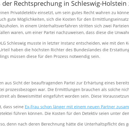
 der Rechtsprechung in Schleswig-Holstein
inen Privatdetektiv einsetzt, um sein gutes Recht wahren zu könne
uch gute Möglichkeiten, sich die Kosten für den Ermittlungseinsat
kzuholen. In einem Unterhaltsverfahren stritten sich zwei Parteien
allen waren, um einer Partei nachzuweisen, dass diese die Unwahrh
LG Schleswig musste in letzter Instanz entscheiden, wie mit den Ko
rteil haben die höchsten Richter des Bundeslandes die Erstattungs
dings müssen diese für den Prozess notwendig sein.
chen aus Sicht der beauftragenden Partei zur Erhärtung eines ber
ektei prozessbezogen war. Die Ermittlungen brauchen als solche ni
streit als Beweismittel eingeführt worden sein. Diese Voraussetz
t, dass seine
Ex-Frau schon länger mit einem neuen Partner zus
tektei führen können. Die Kosten für den Detektiv seien unter de
so, denn nach deren Berechnung hätte die Unterhaltspflicht des 