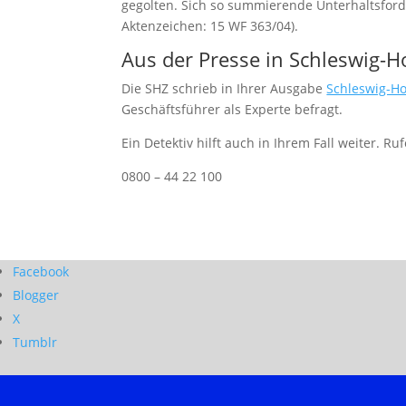
gegolten. Sich so summierende Unterhaltsford
Aktenzeichen: 15 WF 363/04).
Aus der Presse in Schleswig-H
Die SHZ schrieb in Ihrer Ausgabe
Schleswig-Ho
Geschäftsführer als Experte befragt.
Ein Detektiv hilft auch in Ihrem Fall weiter. Ru
0800 – 44 22 100
Facebook
Blogger
X
Tumblr