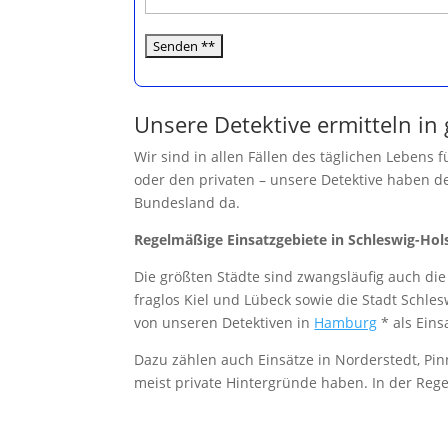
e
d
i
e
s
Unsere Detektive ermitteln in
e
s
Wir sind in allen Fällen des täglichen Lebens 
F
oder den privaten – unsere Detektive haben 
e
Bundesland da.
l
Regelmäßige Einsatzgebiete in Schleswig-Hol
d
l
Die größten Städte sind zwangsläufig auch die
e
fraglos Kiel und Lübeck sowie die Stadt Schle
e
von unseren Detektiven in
Hamburg
* als Eins
r
Dazu zählen auch Einsätze in Norderstedt, Pi
.
meist private Hintergründe haben. In der Reg