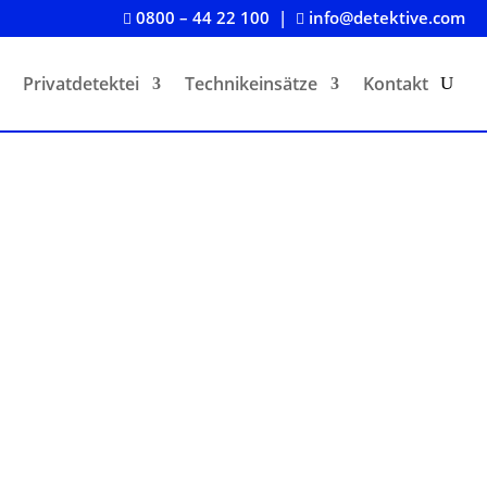
0800 – 44 22 100
|
info@detektive.com


Privatdetektei
Technikeinsätze
Kontakt