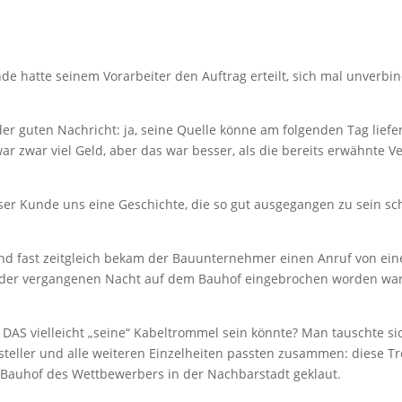
de hatte seinem Vorarbeiter den Auftrag erteilt, sich mal unverbi
r guten Nachricht: ja, seine Quelle könne am folgenden Tag liefe
ar zwar viel Geld, aber das war besser, als die bereits erwähnte V
ser Kunde uns eine Geschichte, die so gut ausgegangen zu sein sch
Und fast zeitgleich bekam der Bauunternehmer einen Anruf von ei
 in der vergangenen Nacht auf dem Bauhof eingebrochen worden wa
AS vielleicht „seine“ Kabeltrommel sein könnte? Man tauschte sic
teller und alle weiteren Einzelheiten passten zusammen: diese Tr
 Bauhof des Wettbewerbers in der Nachbarstadt geklaut.