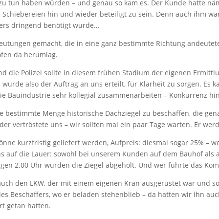
 zu tun haben würden – und genau so kam es. Der Kunde hatte näm
 Schiebereien hin und wieder beteiligt zu sein. Denn auch ihm wa
ers dringend benötigt wurde…
deutungen gemacht, die in eine ganz bestimmte Richtung andeute
öfen da herumlag.
d die Polizei sollte in diesem frühen Stadium der eigenen Ermitt
urde also der Auftrag an uns erteilt, für Klarheit zu sorgen. Es 
e Bauindustrie sehr kollegial zusammenarbeiten – Konkurrenz hin
ne bestimmte Menge historische Dachziegel zu beschaffen, die ge
der vertröstete uns – wir sollten mal ein paar Tage warten. Er we
önne kurzfristig geliefert werden, Aufpreis: diesmal sogar 25% – we
ns auf die Lauer: sowohl bei unserem Kunden auf dem Bauhof als 
 gegen 2.00 Uhr wurden die Ziegel abgeholt. Und wer führte das K
auch den LKW, der mit einem eigenen Kran ausgerüstet war und so 
s Beschaffers, wo er beladen stehenblieb – da hatten wir ihn auc
t getan hatten.