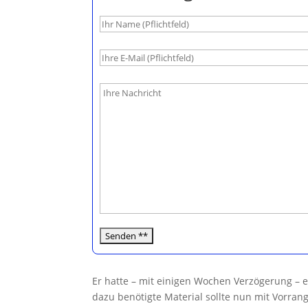
B
i
t
t
e
l
a
s
s
e
d
i
e
s
Er hatte – mit einigen Wochen Verzögerung – e
e
dazu benötigte Material sollte nun mit Vorra