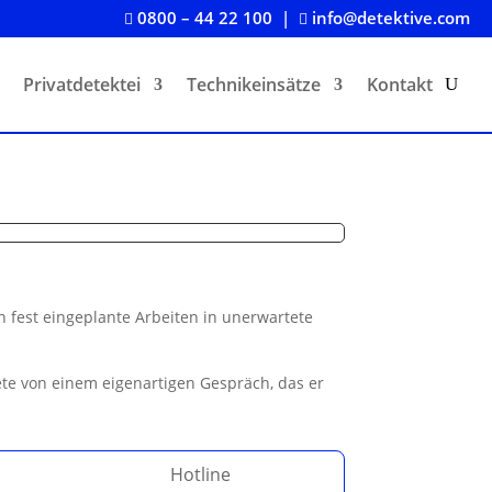
0800 – 44 22 100
|
info@detektive.com


Privatdetektei
Technikeinsätze
Kontakt
n fest eingeplante Arbeiten in unerwartete
ete von einem eigenartigen Gespräch, das er
Hotline