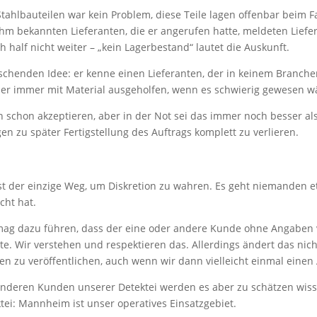
tahlbauteilen war kein Problem, diese Teile lagen offenbar beim F
 ihm bekannten Lieferanten, die er angerufen hatte, meldeten Liefe
 half nicht weiter – „kein Lagerbestand“ lautet die Auskunft.
aschenden Idee: er kenne einen Lieferanten, der in keinem Branch
her immer mit Material ausgeholfen, wenn es schwierig gewesen
 schon akzeptieren, aber in der Not sei das immer noch besser al
n zu später Fertigstellung des Auftrags komplett zu verlieren.
st der einzige Weg, um Diskretion zu wahren. Es geht niemanden 
ht hat.
ag dazu führen, dass der eine oder andere Kunde ohne Angaben v
e. Wir verstehen und respektieren das. Allerdings ändert das ni
n zu veröffentlichen, auch wenn wir dann vielleicht einmal einen 
anderen Kunden unserer Detektei werden es aber zu schätzen wisse
tei: Mannheim ist unser operatives Einsatzgebiet.