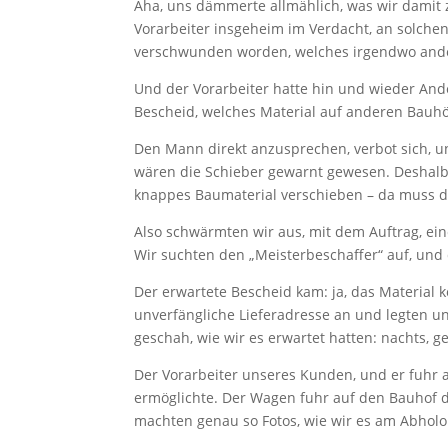
Aha, uns dämmerte allmählich, was wir damit
Vorarbeiter insgeheim im Verdacht, an solchen
verschwunden worden, welches irgendwo and
Und der Vorarbeiter hatte hin und wieder An
Bescheid, welches Material auf anderen Bauh
Den Mann direkt anzusprechen, verbot sich, un
wären die Schieber gewarnt gewesen. Deshalb w
knappes Baumaterial verschieben – da muss di
Also schwärmten wir aus, mit dem Auftrag, ei
Wir suchten den „Meisterbeschaffer“ auf, und 
Der erwartete Bescheid kam: ja, das Material k
unverfängliche Lieferadresse an und legten u
geschah, wie wir es erwartet hatten: nachts,
Der Vorarbeiter unseres Kunden, und er fuhr 
ermöglichte. Der Wagen fuhr auf den Bauhof de
machten genau so Fotos, wie wir es am Abholor