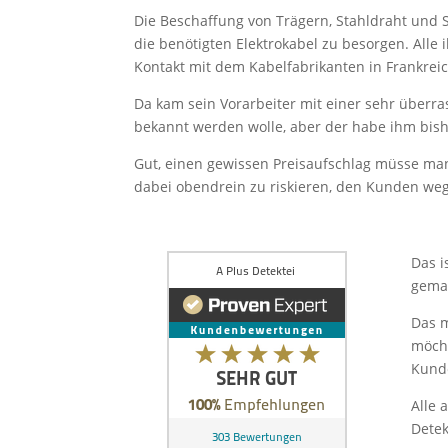
s
Die Beschaffung von Trägern, Stahldraht und S
F
die benötigten Elektrokabel zu besorgen. Alle
e
Kontakt mit dem Kabelfabrikanten in Frankreich
l
d
Da kam sein Vorarbeiter mit einer sehr überr
l
bekannt werden wolle, aber der habe ihm bis
e
Gut, einen gewissen Preisaufschlag müsse man
e
dabei obendrein zu riskieren, den Kunden wege
r
.
Das i
gemac
Das m
möcht
Kunde
Alle 
Detek