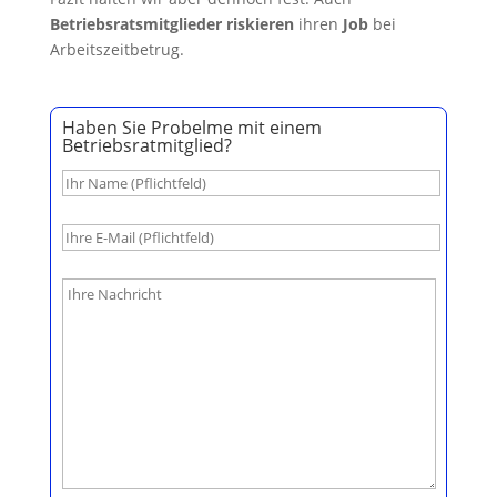
Betriebsratsmitglieder
riskieren
ihren
Job
bei
Arbeitszeitbetrug.
Haben Sie Probelme mit einem
Betriebsratmitglied?
B
i
t
t
e
l
a
s
s
e