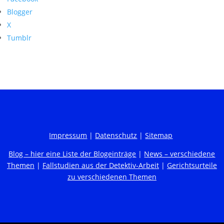
Blogger
X
Tumblr
Impressum
|
Datenschutz
|
Sitemap
Blog – hier eine Liste der Blogeinträge
|
News – verschiedene
Themen
|
Fallstudien aus der Detektiv-Arbeit
|
Gerichtsurteile
zu verschiedenen Themen