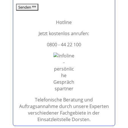
d
i
e
Hotline
s
e
Jetzt kostenlos anrufen:
s
0800 - 44 22 100
F
e
l
d
l
e
e
r
.
Telefonische Beratung und
Auftragsannahme durch unsere Experten
verschiedener Fachgebiete in der
Einsatzleitstelle Dorsten.