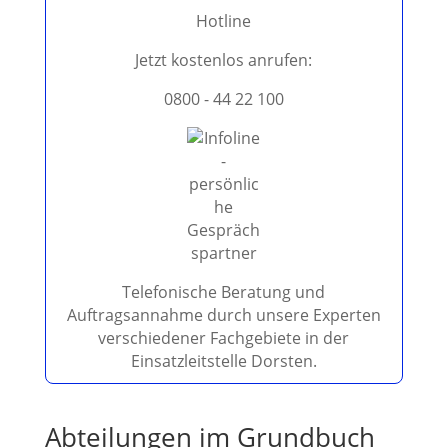
e
Hotline
s
e
Jetzt kostenlos anrufen:
s
0800 - 44 22 100
F
e
l
d
l
e
e
r
.
Telefonische Beratung und
Auftragsannahme durch unsere Experten
verschiedener Fachgebiete in der
Einsatzleitstelle Dorsten.
Abteilungen im Grundbuch