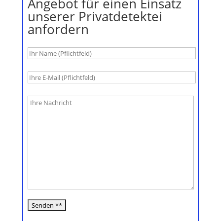
Angebot für einen Einsatz
unserer Privatdetektei
anfordern
B
i
t
t
e
l
a
s
s
e
d
i