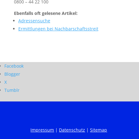
0800 – 44 22 100
Ebenfalls oft gelesene Artikel:
Adressensuche
Ermittlungen bei Nachbarschaftsstreit
Facebook
Blogger
X
Tumblr
Impressum
|
Datenschutz
|
Sitemap