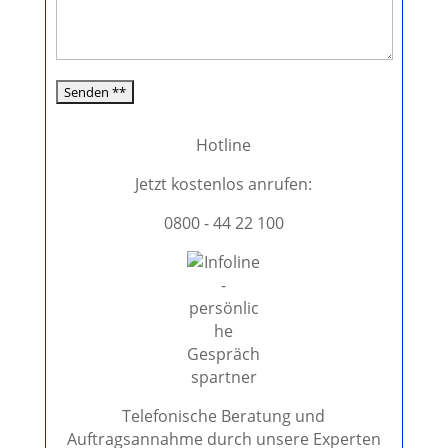
s
s
e
d
i
e
Hotline
s
e
Jetzt kostenlos anrufen:
s
0800 - 44 22 100
F
e
l
d
l
e
e
r
.
Telefonische Beratung und
Auftragsannahme durch unsere Experten