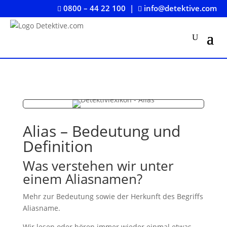
0800 – 44 22 100
|
info@detektive.com


Alias – Bedeutung und
Definition
Was verstehen wir unter
einem Aliasnamen?
Mehr zur Bedeutung sowie der Herkunft des Begriffs
Aliasname.
Wir lesen oder hören immer wieder einmal etwas