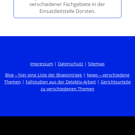
verschiedener Fachgebiete in der
Einsatzleitstelle Dorsten.
Impressum
|
Datenschutz
|
Sitemap
Blog – hier eine Liste der Blogeinträge
|
News – verschiedene
Themen
|
Fallstudien aus der Detektiv-Arbeit
|
Gerichtsurteile
zu verschiedenen Themen