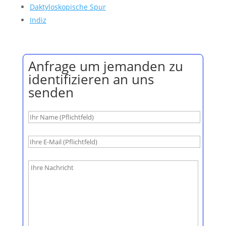
Daktyloskopische Spur
Indiz
Anfrage um jemanden zu
identifizieren an uns
senden
B
i
t
t
e
l
a