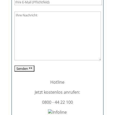
B
i
t
t
e
l
a
s
s
e
d
i
e
Hotline
s
e
Jetzt kostenlos anrufen:
s
0800 - 44 22 100
F
e
l