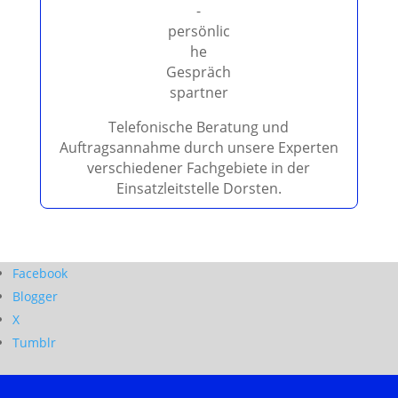
d
l
e
e
r
.
Telefonische Beratung und
Auftragsannahme durch unsere Experten
verschiedener Fachgebiete in der
Einsatzleitstelle Dorsten.
Facebook
Blogger
X
Tumblr